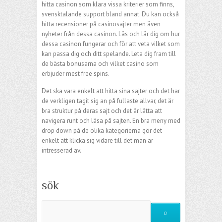
hitta casinon som klara vissa kriterier som finns,
svensktalande support bland annat. Du kan också
hitta recensioner på casinosajter men även
nyheter från dessa casinon. Läs och lär dig om hur
dessa casinon fungerar och för att veta vilket som
kan passa dig och ditt spelande. Leta dig fram till
de bästa bonusarna och vilket casino som
erbjuder mest free spins.
Det ska vara enkelt att hitta sina sajter och det har
de verkligen tagit sig an på fullaste allvar, det är
bra struktur på deras sajt och det är lätta att
navigera runt och läsa på sajten. En bra meny med
drop down på de olika kategorierna gör det
enkelt att klicka sig vidare till det man är
intresserad av.
sök