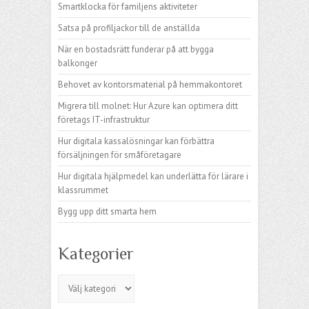
Smartklocka för familjens aktiviteter
Satsa på profiljackor till de anställda
När en bostadsrätt funderar på att bygga
balkonger
Behovet av kontorsmaterial på hemmakontoret
Migrera till molnet: Hur Azure kan optimera ditt
företags IT-infrastruktur
Hur digitala kassalösningar kan förbättra
försäljningen för småföretagare
Hur digitala hjälpmedel kan underlätta för lärare i
klassrummet
Bygg upp ditt smarta hem
Kategorier
Kategorier