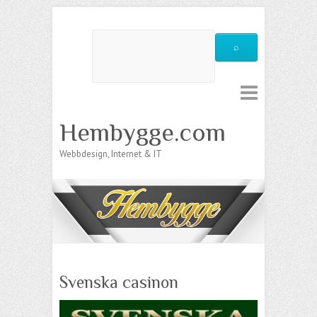
Hembygge.com
Webbdesign, Internet & IT
Svenska casinon