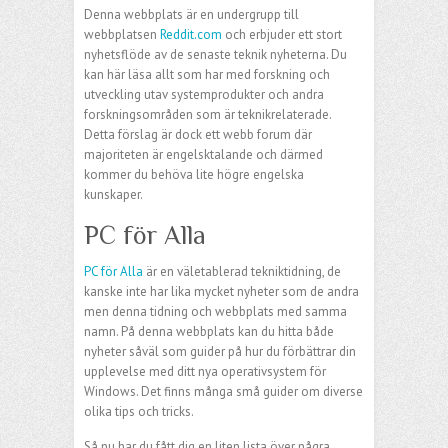
Denna webbplats är en undergrupp till
webbplatsen
Reddit.com
och erbjuder ett stort
nyhetsflöde av de senaste teknik nyheterna. Du
kan här läsa allt som har med forskning och
utveckling utav systemprodukter och andra
forskningsområden som är teknikrelaterade.
Detta förslag är dock ett webb forum där
majoriteten är engelsktalande och därmed
kommer du behöva lite högre engelska
kunskaper.
PC för Alla
PC för Alla
är en väletablerad tekniktidning, de
kanske inte har lika mycket nyheter som de andra
men denna tidning och webbplats med samma
namn. På denna webbplats kan du hitta både
nyheter såväl som guider på hur du förbättrar din
upplevelse med ditt nya operativsystem för
Windows. Det finns många små guider om diverse
olika tips och tricks.
Så nu har du fått dig en liten lista över några